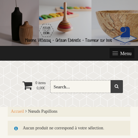
Skip
to
content
Menu
Search
0 items
0,00
€
for:
Accueil
Nœuds Papillons
Aucun produit ne correspond à votre sélection.