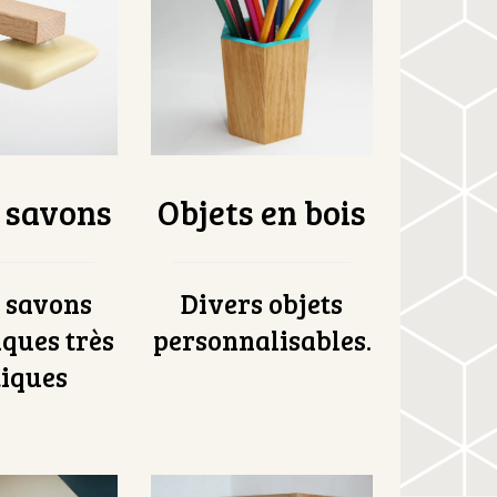
 savons
Objets en bois
s savons
Divers objets
ques très
personnalisables.
iques