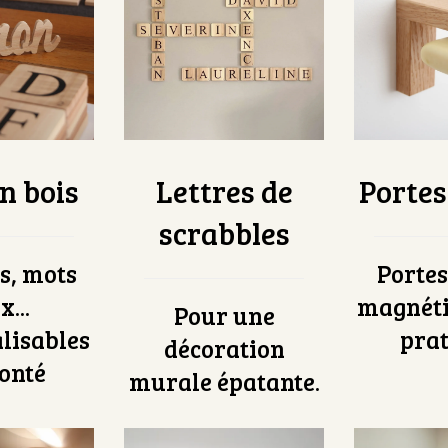
n bois
Lettres de
Portes
scrabbles
s, mots
Porte
...
magnéti
Pour une
lisables
prat
décoration
onté
murale épatante.