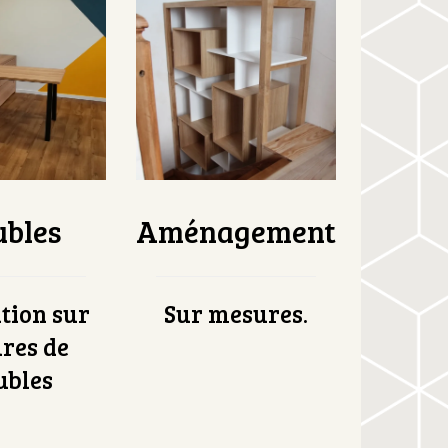
bles
Aménagement
ation sur
Sur mesures.
res de
bles