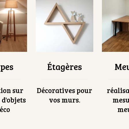
pes
Étagères
Meu
ion sur
Décoratives pour
réalis
d'objets
vos murs.
mesu
éco
meu