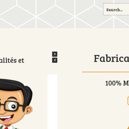
Search
for:
Fabrica
lités et
100% M