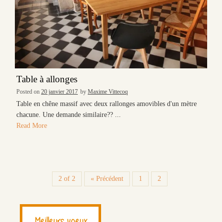
Table à allonges
Posted on
20 janvier 2017
by
Maxime Vittecoq
Table en chêne massif avec deux rallonges amovibles d'un mètre
chacune. Une demande similaire?? ...
Read More
2 of 2
« Précédent
1
2