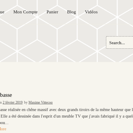
que
Mon Compte
Panier
Blog
Vidéos
Search
for:
 basse
on
2 février 2019
by
Maxime Vittecoq
asse réalisée en chêne massif avec deux grands tiroirs de la même hauteur que 
. Elle a été dessinée dans l'esprit d'un meuble TV que j'avais fabriqué il y a que
ou...
More