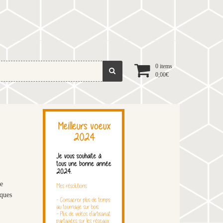
0 items
0,00
€
le
lques