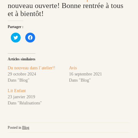
nouveau ouverte! Bonne rentrée à tous
et à bientôt!
Partager :
C
C
l
l
i
i
q
q
u
u
e
e
z
z
Articles similaires
p
p
o
o
Du nouveau dans l’atelier!!
Avis
u
u
r
r
29 octobre 2024
16 septembre 2021
p
p
Dans "Blog"
Dans "Blog"
a
a
r
r
t
t
Lit Enfant
a
a
g
g
23 janvier 2019
e
e
r
r
Dans "Réalisations"
s
s
u
u
r
r
T
F
w
a
i
c
Posted in
Blog
t
e
t
b
e
o