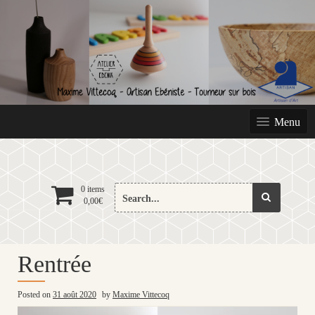
Skip
to
content
Menu
Search
0 items
0,00
€
for:
Rentrée
Posted on
31 août 2020
by
Maxime Vittecoq