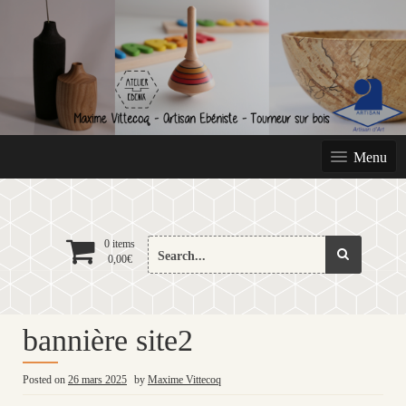
Skip
to
content
Menu
Search
0 items
0,00
€
for:
bannière site2
Posted on
26 mars 2025
by
Maxime Vittecoq