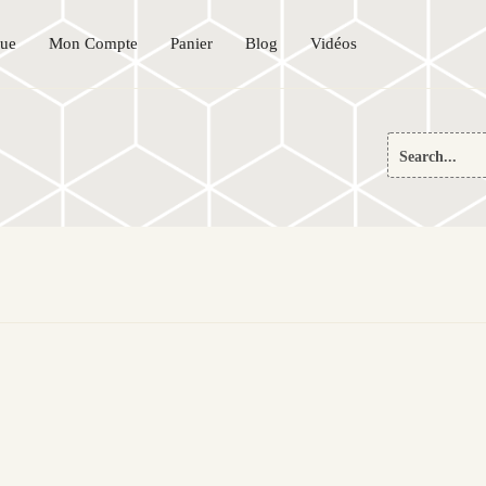
que
Mon Compte
Panier
Blog
Vidéos
Search
for: