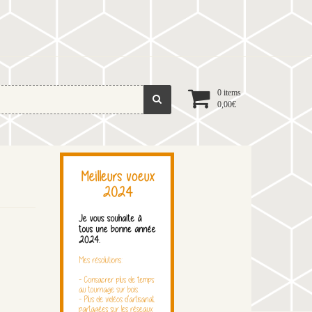
0 items
0,00
€