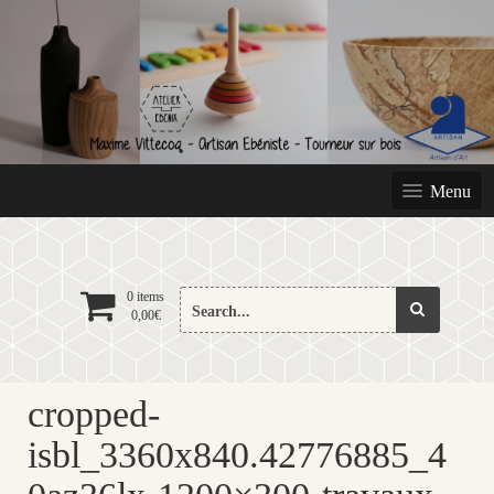
Skip
to
content
Menu
Search
0 items
0,00
€
for:
cropped-
isbl_3360x840.42776885_4