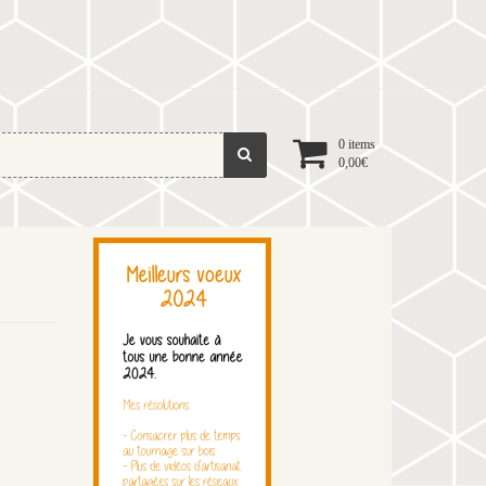
0 items
0,00
€