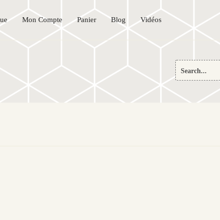
que
Mon Compte
Panier
Blog
Vidéos
Search
for:
)