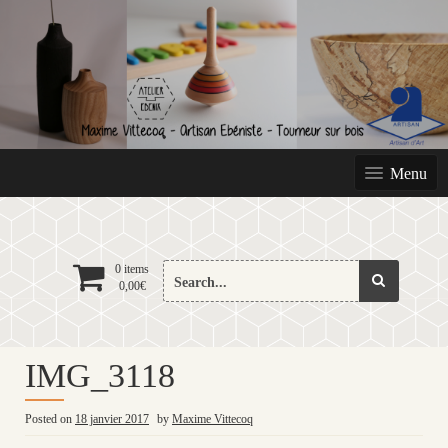
Skip
to
content
Menu
Search
0 items
0,00
€
for:
IMG_3118
Posted on
18 janvier 2017
by
Maxime Vittecoq