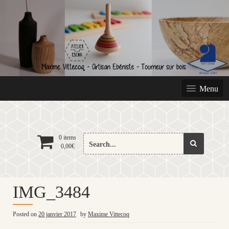
Skip
to
content
Menu
Search
0 items
0,00
€
for:
IMG_3484
Posted on
20 janvier 2017
by
Maxime Vittecoq