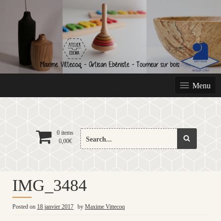
Skip
to
content
Menu
Search
0 items
0,00
€
for:
IMG_3484
Posted on
18 janvier 2017
by
Maxime Vittecoq