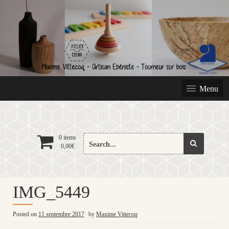
Skip
to
content
Menu
Search
0 items
0,00
€
for:
IMG_5449
Posted on
11 septembre 2017
by
Maxime Vittecoq