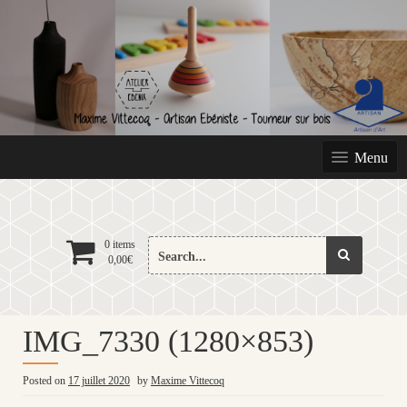
Skip
to
content
Menu
Search
0 items
0,00
€
for:
IMG_7330 (1280×853)
Posted on
17 juillet 2020
by
Maxime Vittecoq