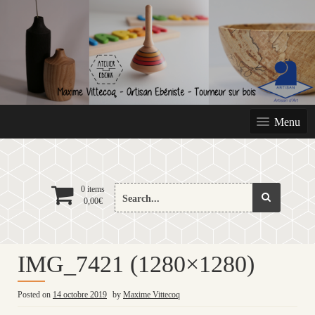
Skip
to
content
Menu
Search
0 items
0,00
€
for:
IMG_7421 (1280×1280)
Posted on
14 octobre 2019
by
Maxime Vittecoq