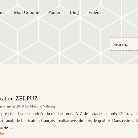
que
Mon Compte
Panier
Blog
Vidéos
Search
for:
ication ZELPUZ
on
6 janvier 2019
by
Maxime Vittecoq
 présente dans cette vidéo, la réalisation de A-Z des puzzles en bois. Du travail
tisanal, de fabrication française réalisé avec du bois de qualité. Dans cette vid
rs �...
More