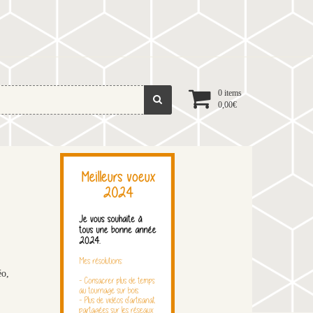
0 items
0,00
€
éo,