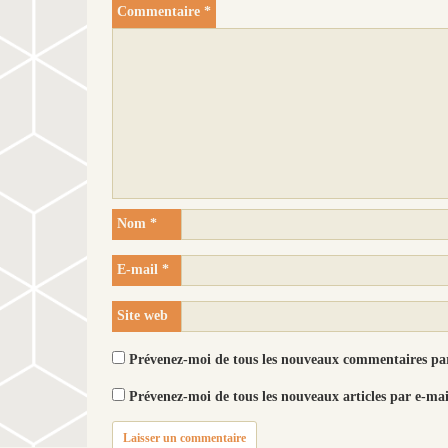
l
l
Commentaire
*
e
l
f
e
e
f
n
e
ê
n
t
ê
r
t
e
r
)
e
)
Nom
*
E-mail
*
Site web
Prévenez-moi de tous les nouveaux commentaires par
Prévenez-moi de tous les nouveaux articles par e-mai