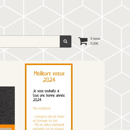
0 items
0,00
€