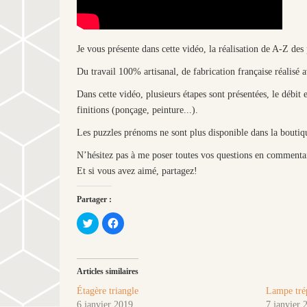
Je vous présente dans cette vidéo, la réalisation de A-Z des 
Du travail 100% artisanal, de fabrication française réalisé a
Dans cette vidéo, plusieurs étapes sont présentées, le débit e
finitions (ponçage, peinture...).
Les puzzles prénoms ne sont plus disponible dans la boutiq
N’hésitez pas à me poser toutes vos questions en commenta
Et si vous avez aimé, partagez!
Partager :
C
C
l
l
i
i
q
q
u
u
e
e
z
z
Articles similaires
p
p
o
o
Étagère triangle
Lampe tré
u
u
r
r
6 janvier 2019
7 janvier 