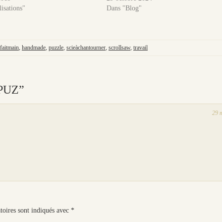
isations"
Dans "Blog"
faitmain
,
handmade
,
puzzle
,
scieàchantourner
,
scrollsaw
,
travail
LPUZ”
29 
toires sont indiqués avec
*