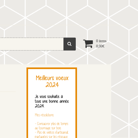
0 items
0,00
€