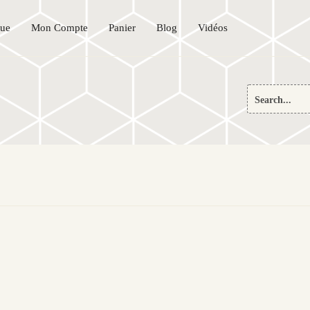
que
Mon Compte
Panier
Blog
Vidéos
Search
for: