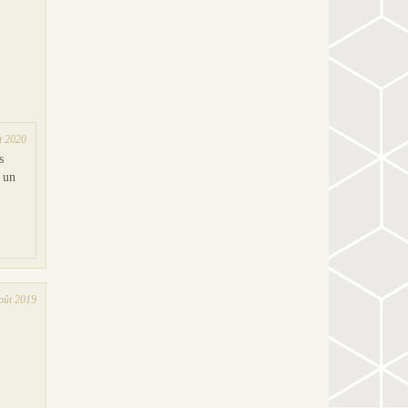
t 2020
s
i un
oût 2019