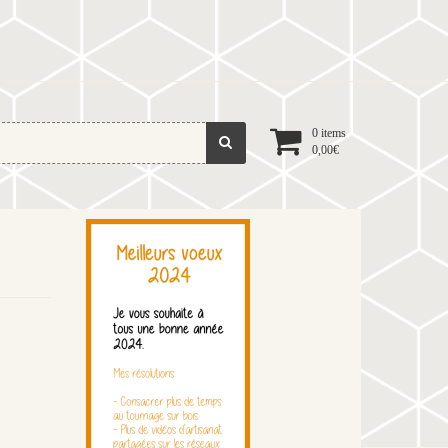
0 items
0,00
€