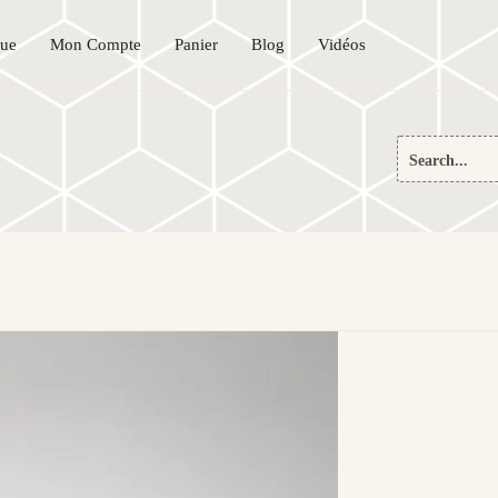
que
Mon Compte
Panier
Blog
Vidéos
Search
for: