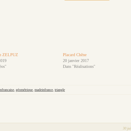
ion ZELPUZ
Placard Chêne
2019
20 janvier 2017
éos"
Dans "Réalisations"
onfrancaise
,
géométrique
,
madeinfrance
,
triangle
30 jui