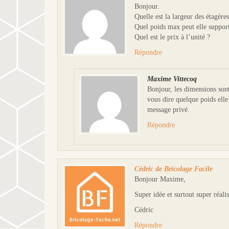
u
o
Bonjour.
v
u
r
v
Quelle est la largeur des étagères
e
r
Quel poids max peut elle suppor
d
e
a
d
Quel est le prix à l’unité ?
n
a
s
n
Répondre
u
s
n
u
e
n
n
e
o
n
Maxime Vittecoq
u
o
Bonjour, les dimensions son
v
u
e
v
vous dire quelque poids elle 
l
e
l
l
message privé.
e
l
f
e
Répondre
e
f
n
e
ê
n
t
ê
r
t
e
r
)
e
Cédric de Bricolage Facile
)
Bonjour Maxime,
Super idée et surtout super réal
Cédric
Répondre