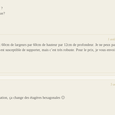
 ?
ter?
1 aoû
t 60cm de largeurs par 60cm de hauteur par 12cm de profondeur. Je ne peux pa
est susceptible de supporter, mais c’est très robuste. Pour le prix, je vous envo
5 a
isation, ça change des étagères hexagonales 🙂